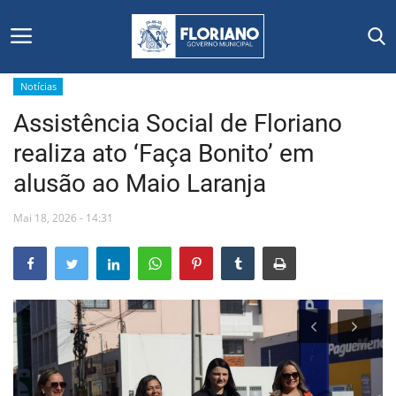
Notícias
Assistência Social de Floriano
Início
realiza ato ‘Faça Bonito’ em
Editais
alusão ao Maio Laranja
Floriano
Mai 18, 2026 - 14:31
Secretarias e Órgãos
Mural de Licitações
Notícias
Vídeos