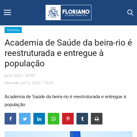
Notícias
Academia de Saúde da beira-rio é
Início
reestruturada e entregue à
Editais
população
Floriano
Jul 3, 2022 - 20:03
Alterado: Jul 12, 2022 - 10:25
Secretarias e Órgãos
Academia de Saúde da beira-rio é reestruturada e entregue à
Mural de Licitações
população
Notícias
Vídeos