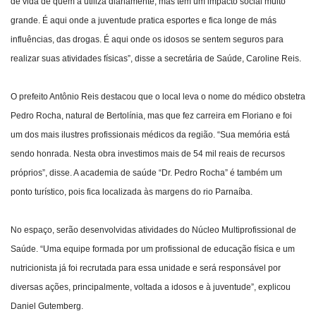
de vida de quem a utiliza diariamente, mas tem um impacto social muito
grande. É aqui onde a juventude pratica esportes e fica longe de más
influências, das drogas. É aqui onde os idosos se sentem seguros para
realizar suas atividades físicas”, disse a secretária de Saúde, Caroline Reis.
O prefeito Antônio Reis destacou que o local leva o nome do médico obstetra
Pedro Rocha, natural de Bertolínia, mas que fez carreira em Floriano e foi
um dos mais ilustres profissionais médicos da região. “Sua memória está
sendo honrada. Nesta obra investimos mais de 54 mil reais de recursos
próprios”, disse. A academia de saúde “Dr. Pedro Rocha” é também um
ponto turístico, pois fica localizada às margens do rio Parnaíba.
No espaço, serão desenvolvidas atividades do Núcleo Multiprofissional de
Saúde. “Uma equipe formada por um profissional de educação física e um
nutricionista já foi recrutada para essa unidade e será responsável por
diversas ações, principalmente, voltada a idosos e à juventude”, explicou
Daniel Gutemberg.