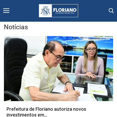
Notícias
Início
Editais
Floriano
Secretarias e Órgãos
Mural de Licitações
Notícias
Prefeitura de Floriano autoriza novos
investimentos em...
Vídeos