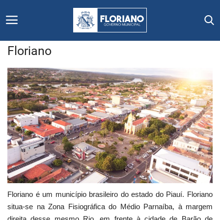
Floriano
Início
Editais
Floriano
Secretarias e Órgãos
Mural de Licitações
Notícias
Floriano é um município brasileiro do estado do Piauí. Floriano
situa-se na Zona Fisiográfica do Médio Parnaíba, à margem
Vídeos
direita desse mesmo Rio, em frente à cidade de Barão de