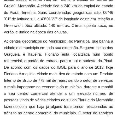
Grajaú, Maranhão. A cidade fica a 240 km da capital do estado
Webmail
do Piauí, Teresina. Suas coordenadas geográficas são: 06°46
´01” de latitude sul, e 43°01´22” de longitude oeste em relação a
Contato
Greenwich. Sua altitude: 140 metros. Clima: quente seco, no
verão, e úmido na época das chuvas.
Acidentes geográficos do Município: Rio Parnaíba, que banha a
cidade e o município em toda sua extensão. Seguem-lhe os rios
Gurgueia e Itaueira. Floriano está localizada num ponto
referencial, o portão de entrada para o sul e sudeste do Piauí.
De acordo com os dados do IBGE para o ano de 2013, hoje
Floriano é a quinta cidade mais rica do estado com um Produto
Interno de Bruto de 778 mil de reais, sendo o setor de serviços
o mais importante na economia do município, durante a manhã
o seu centro comercial atende a um elevado número de
pessoas vindo de várias cidades do sul do Piauí e do Maranhão
fazendo com que haja já alguns transtornos relacionados ao
trânsito no centro comercial do município. O setor de serviços