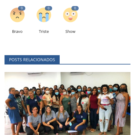
0
0
0
Bravo
Triste
Show
POSTS RELACIONADOS