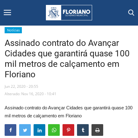
Notícias
Assinado contrato do Avançar
Início
Cidades que garantirá quase 100
Editais
mil metros de calçamento em
Floriano
Floriano
Jun 22, 2020 - 20:55
Secretarias e Órgãos
Alterado: Nov 16, 2020 - 10:41
Mural de Licitações
Assinado contrato do Avançar Cidades que garantirá quase 100
mil metros de calçamento em Floriano
Notícias
Vídeos