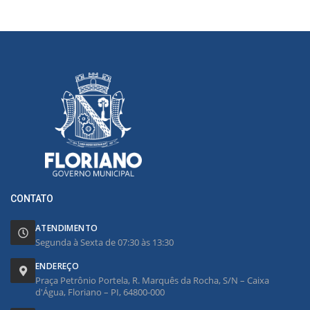
CONTATO
ATENDIMENTO
Segunda à Sexta de 07:30 às 13:30
ENDEREÇO
Praça Petrônio Portela, R. Marquês da Rocha, S/N – Caixa
d'Água, Floriano – PI, 64800-000