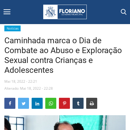
Notícias
Caminhada marca o Dia de
Início
Combate ao Abuso e Exploração
Editais
Sexual contra Crianças e
Adolescentes
Floriano
Mai 18, 2022 - 22:21
Secretarias e Órgãos
Alterado: Mai 18, 2022 - 22:28
Mural de Licitações
Notícias
Vídeos