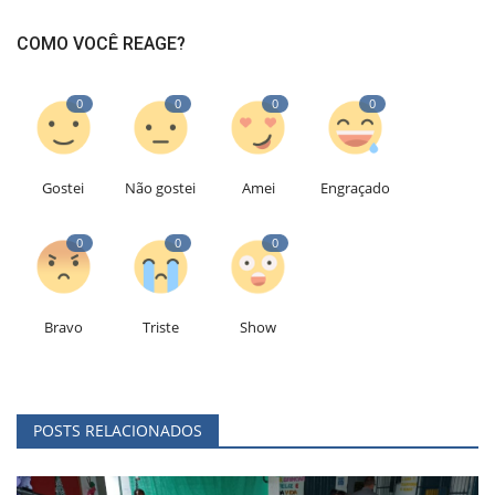
COMO VOCÊ REAGE?
0
0
0
0
Gostei
Não gostei
Amei
Engraçado
0
0
0
Bravo
Triste
Show
POSTS RELACIONADOS