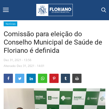
Notícias
Comissão para eleição do
Início
Conselho Municipal de Saúde de
Editais
Floriano é definida
Floriano
Dez 31, 2021 - 13:56
Alterado: Dez 31, 2021 - 14:01
Secretarias e Órgãos
Mural de Licitações
Notícias
Vídeos