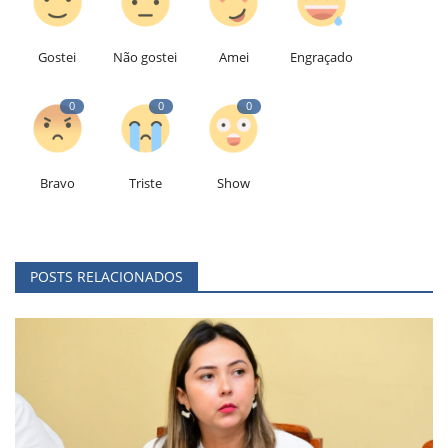
Gostei
Não gostei
Amei
Engraçado
0
0
0
Bravo
Triste
Show
POSTS RELACIONADOS