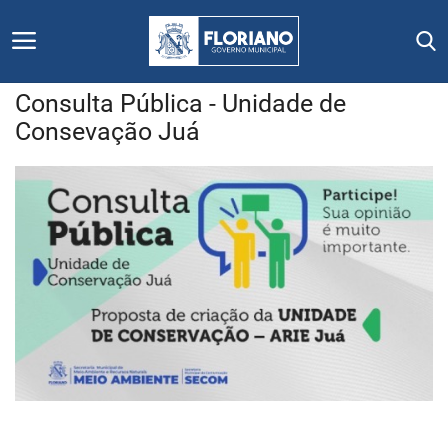
Consulta Pública - Unidade de
Consevação Juá
Início
Editais
Floriano
Secretarias e Órgãos
Mural de Licitações
Notícias
Vídeos