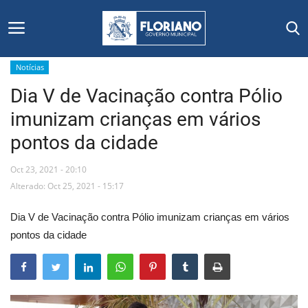
Notícias
Dia V de Vacinação contra Pólio
Início
imunizam crianças em vários
Editais
pontos da cidade
Floriano
Oct 23, 2021 - 20:10
Alterado: Oct 25, 2021 - 15:17
Secretarias e Órgãos
Dia V de Vacinação contra Pólio imunizam crianças em vários
Mural de Licitações
pontos da cidade
Notícias
Vídeos