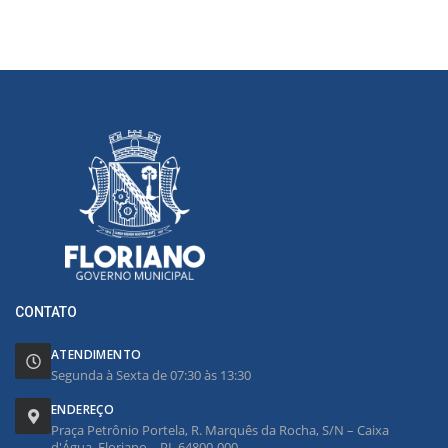
CONTATO
ATENDIMENTO
Segunda à Sexta de 07:30 às 13:30
ENDEREÇO
Praça Petrônio Portela, R. Marquês da Rocha, S/N – Caixa
d'Água, Floriano – PI, 64800-000