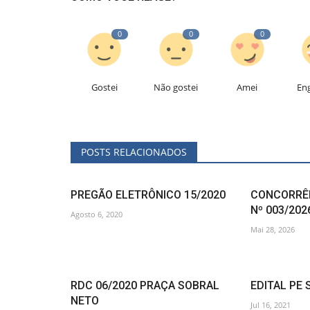
0
0
0
Gostei
Não gostei
Amei
En
POSTS RELACIONADOS
PREGÃO ELETRÔNICO 15/2020
CONCORRÊN
Nº 003/202
Agosto 6, 2020
Mai 28, 2026
RDC 06/2020 PRAÇA SOBRAL
EDITAL PE 
NETO
Jul 16, 2021