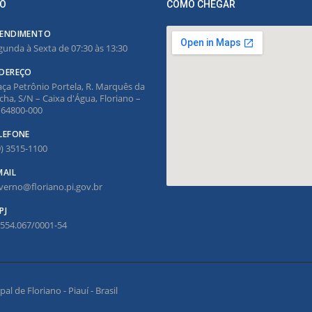
O
COMO CHEGAR
ENDIMENTO
gunda à Sexta de 07:30 às 13:30
DEREÇO
aça Petrônio Portela, R. Marquês da
cha, S/N – Caixa d'Água, Floriano –
, 64800-000
LEFONE
9) 3515-1100
MAIL
verno@floriano.pi.gov.br
PJ
.554.067/0001-54
l de Floriano - Piauí - Brasil