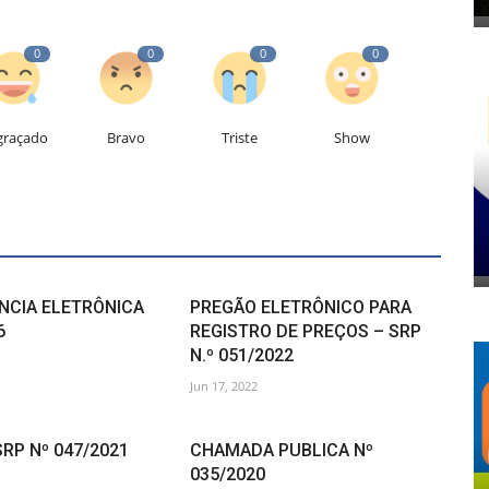
0
0
0
0
graçado
Bravo
Triste
Show
CIA ELETRÔNICA
PREGÃO ELETRÔNICO PARA
6
REGISTRO DE PREÇOS – SRP
N.º 051/2022
Jun 17, 2022
SRP Nº 047/2021
CHAMADA PUBLICA Nº
035/2020