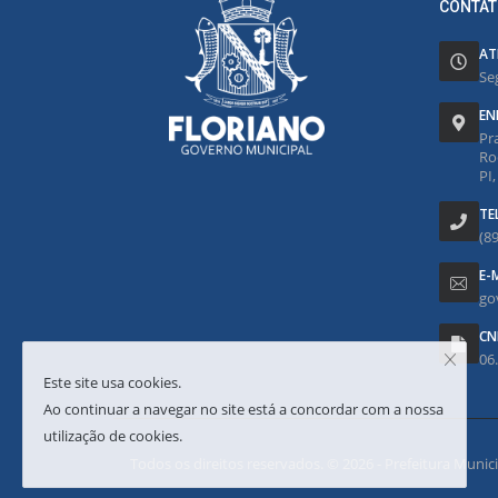
CONTAT
AT
Se
EN
Pr
Ro
PI
TE
(8
E-
go
CN
06
Este site usa cookies.
Ao continuar a navegar no site está a concordar com a nossa
utilização de cookies.
Todos os direitos reservados. © 2026 - Prefeitura Municipa