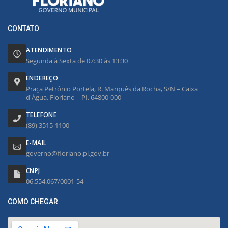
CONTATO
ATENDIMENTO
Segunda à Sexta de 07:30 às 13:30
ENDEREÇO
Praça Petrônio Portela, R. Marquês da Rocha, S/N – Caixa
d'Água, Floriano – PI, 64800-000
TELEFONE
(89) 3515-1100
E-MAIL
governo@floriano.pi.gov.br
CNPJ
06.554.067/0001-54
COMO CHEGAR