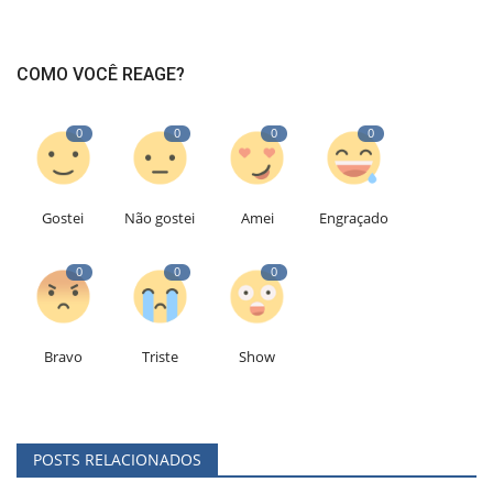
COMO VOCÊ REAGE?
0
0
0
0
Gostei
Não gostei
Amei
Engraçado
0
0
0
Bravo
Triste
Show
POSTS RELACIONADOS