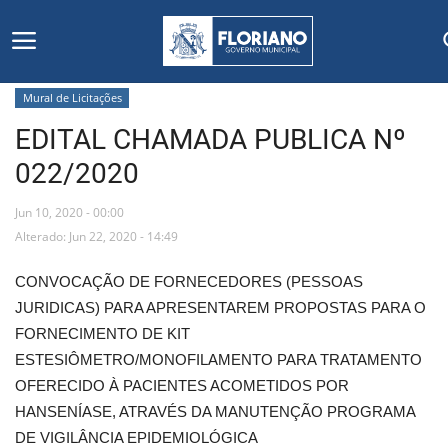
Mural de Licitações
EDITAL CHAMADA PUBLICA Nº
Início
022/2020
Editais
Jun 10, 2020 - 00:00
Floriano
Alterado: Jun 22, 2020 - 14:49
CONVOCAÇÃO DE FORNECEDORES (PESSOAS
Secretarias e Órgãos
JURIDICAS) PARA APRESENTAREM PROPOSTAS PARA O
FORNECIMENTO DE KIT
Mural de Licitações
ESTESIÔMETRO/MONOFILAMENTO PARA TRATAMENTO
OFERECIDO À PACIENTES ACOMETIDOS POR
Notícias
HANSENÍASE, ATRAVÉS DA MANUTENÇÃO PROGRAMA
DE VIGILÂNCIA EPIDEMIOLÓGICA
Vídeos