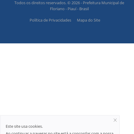
Todos os direitos reservados. © 2026 - Prefeitura Municipal de
Floriano - Piauí - Brasil
Política de Privacidades
Mapa do Site
Este site usa cookies.
Ao continuar a navegar no site está a concordar com a nossa