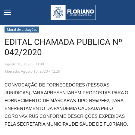
Mural de Licitações
EDITAL CHAMADA PUBLICA Nº
Início
042/2020
Editais
Agosto 10, 2020 - 00:00
Floriano
Alterado: Agosto 10, 2020 - 12:29
CONVOCAÇÃO DE FORNECEDORES (PESSOAS
Secretarias e Órgãos
JURIDICAS) PARA APRESENTAREM PROPOSTAS PARA O
FORNECIMENTO DE MÁSCARAS TIPO N95/PFF2, PARA
Mural de Licitações
ENFRENTAMENTO DA PANDEMIA CAUSADA PELO
CORONAVIRUS CONFORME DESCRIÇÕES EXPEDIDAS
Notícias
PELA SECRETARIA MUNICIPAL DE SÁUDE DE FLORIANO,
Vídeos