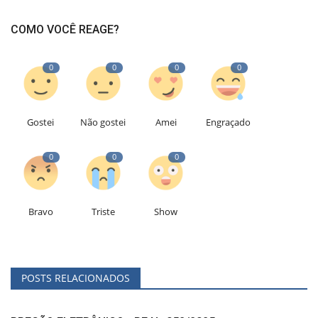
COMO VOCÊ REAGE?
0
0
0
0
Gostei
Não gostei
Amei
Engraçado
0
0
0
Bravo
Triste
Show
POSTS RELACIONADOS