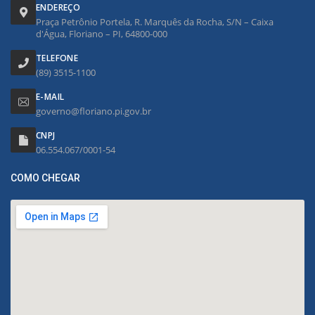
ENDEREÇO
Praça Petrônio Portela, R. Marquês da Rocha, S/N – Caixa
d'Água, Floriano – PI, 64800-000
TELEFONE
(89) 3515-1100
E-MAIL
governo@floriano.pi.gov.br
CNPJ
06.554.067/0001-54
COMO CHEGAR