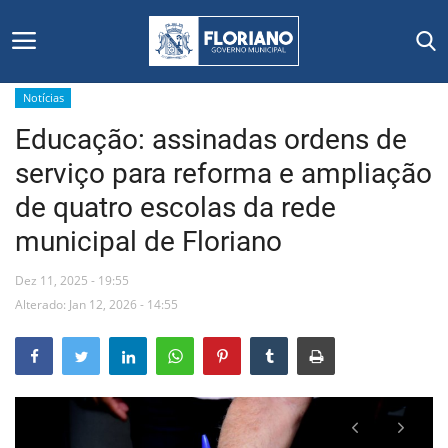
Notícias
Educação: assinadas ordens de
Início
serviço para reforma e ampliação
Editais
de quatro escolas da rede
municipal de Floriano
Floriano
Dez 11, 2025 - 19:55
Secretarias e Órgãos
Alterado: Jan 12, 2026 - 14:55
Mural de Licitações
Notícias
Vídeos