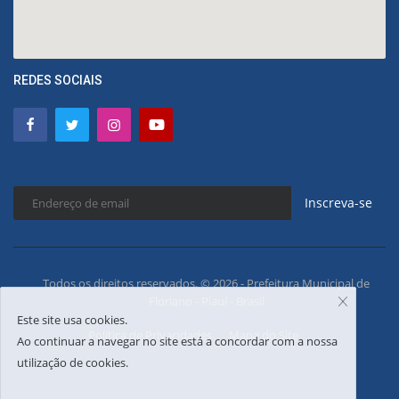
REDES SOCIAIS
Inscreva-se
Todos os direitos reservados. © 2026 - Prefeitura Municipal de
Floriano - Piauí - Brasil
Este site usa cookies.
Política de Privacidades
Mapa do Site
Ao continuar a navegar no site está a concordar com a nossa
utilização de cookies.