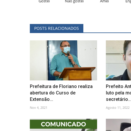
Gostei
Não gostei
Amei
En
POSTS RELACIONADOS
Prefeitura de Floriano realiza
Prefeito An
abertura do Curso de
luto pela m
Extensão...
secretário..
Nov 4, 2021
Agosto 11, 2022