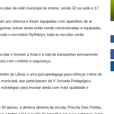
 escolas da rede municipal de ensino, sendo 32 na sede e 17
aram por reforma e foram equipadas com aparelhos de ar
Algumas outras ainda estão sendo reestruturadas e equipadas,
ndo o secretário Nylfrânyo, toda as escolas serão
lar e tiveram a frota e a rota de transportes previamente
nsino com conforto e segurança.
rpretes de Libras e uma psicopedagoga para reforçar o time de
 municipal, que participaram da V Jornada Pedagógica
 estratégias para ensinar ainda com mais qualidade e
0 alunos, a diretora diretora da escola, Priscila Dias Freitas,
as a todos e fez questão de ressaltar em suas palavras: "com