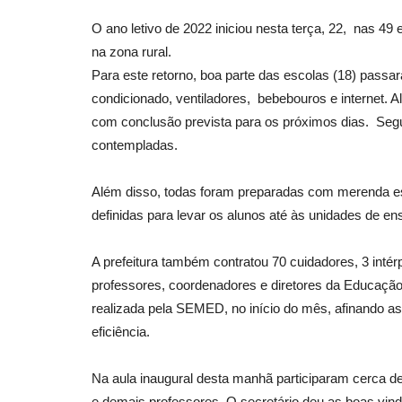
O ano letivo de 2022 iniciou nesta terça, 22, nas 49
na zona rural.
Para este retorno, boa parte das escolas (18) pass
condicionado, ventiladores, bebebouros e internet. 
com conclusão prevista para os próximos dias. Segu
contempladas.
Além disso, todas foram preparadas com merenda esco
definidas para levar os alunos até às unidades de e
A prefeitura também contratou 70 cuidadores, 3 inté
professores, coordenadores e diretores da Educação
realizada pela SEMED, no início do mês, afinando as
eficiência.
Na aula inaugural desta manhã participaram cerca de 5
e demais professores. O secretário deu as boas vind