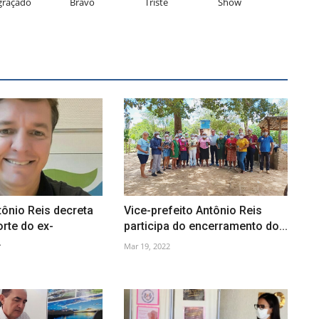
graçado
Bravo
Triste
Show
tônio Reis decreta
Vice-prefeito Antônio Reis
orte do ex-
participa do encerramento do...
.
Mar 19, 2022