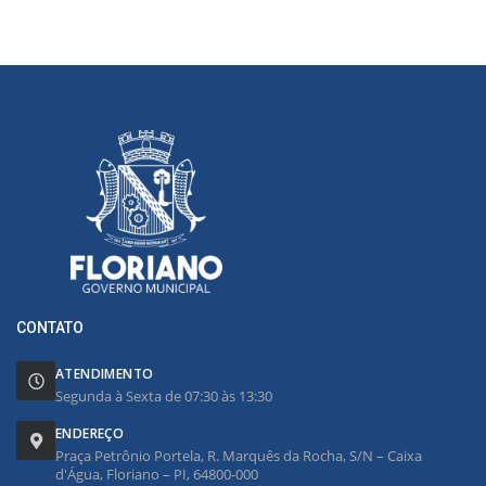
CONTATO
ATENDIMENTO
Segunda à Sexta de 07:30 às 13:30
ENDEREÇO
Praça Petrônio Portela, R. Marquês da Rocha, S/N – Caixa
d'Água, Floriano – PI, 64800-000