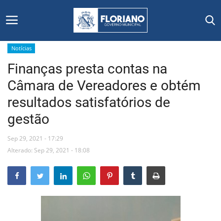
Notícias
Finanças presta contas na
Início
Câmara de Vereadores e obtém
Editais
resultados satisfatórios de
gestão
Floriano
Sep 29, 2021 - 17:29
Secretarias e Órgãos
Alterado: Sep 29, 2021 - 18:08
Mural de Licitações
Notícias
Vídeos