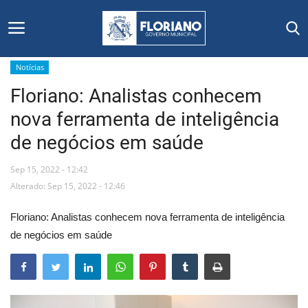
Notícias
Floriano: Analistas conhecem
Início
nova ferramenta de inteligência
Editais
de negócios em saúde
Floriano
Sep 15, 2022 - 12:42
Alterado: Sep 15, 2022 - 12:46
Secretarias e Órgãos
Floriano: Analistas conhecem nova ferramenta de inteligência
Mural de Licitações
de negócios em saúde
Notícias
Vídeos