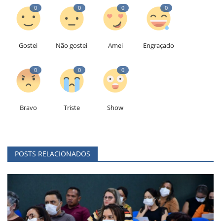
0
0
0
0
Gostei
Não gostei
Amei
Engraçado
0
0
0
Bravo
Triste
Show
POSTS RELACIONADOS