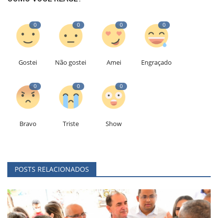
0
0
0
0
Gostei
Não gostei
Amei
Engraçado
0
0
0
Bravo
Triste
Show
POSTS RELACIONADOS