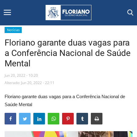
Notícias
Floriano garante duas vagas para
Início
a Conferência Nacional de Saúde
Editais
Mental
Floriano
Jun 20, 2022 - 10:20
Alterado: Jun 20, 2022 - 22:11
Secretarias e Órgãos
Floriano garante duas vagas para a Conferência Nacional de
Mural de Licitações
Saúde Mental
Notícias
Vídeos