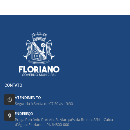
CONTATO
ATENDIMENTO
Segunda à Sexta de 07:30 às 13:30
ENDEREÇO
Praça Petrônio Portela, R. Marquês da Rocha, S/N – Caixa
d'Água, Floriano – PI, 64800-000