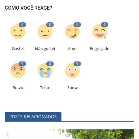
COMO VOCÊ REAGE?
0
0
0
0
Gostei
Não gostei
Amei
Engraçado
0
0
0
Bravo
Triste
Show
POSTS RELACIONADOS