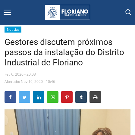
Notícias
Gestores discutem próximos
Início
passos da instalação do Distrito
Editais
Industrial de Floriano
Floriano
Fev 6, 2020 - 20:03
Alterado: Nov 16, 2020 - 10:46
Secretarias e Órgãos
Mural de Licitações
Notícias
Vídeos