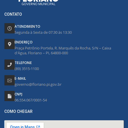
CONTATO
ATENDIMENTO
Segunda à Sexta de 07:30 às 13:30
ENDEREÇO
Praça Petrônio Portela, R. Marquês da Rocha, S/N – Caixa
d'Água, Floriano – PI, 64800-000
TELEFONE
(89) 3515-1100
E-MAIL
governo@floriano.pi.gov.br
CNPJ
06.554.067/0001-54
COMO CHEGAR