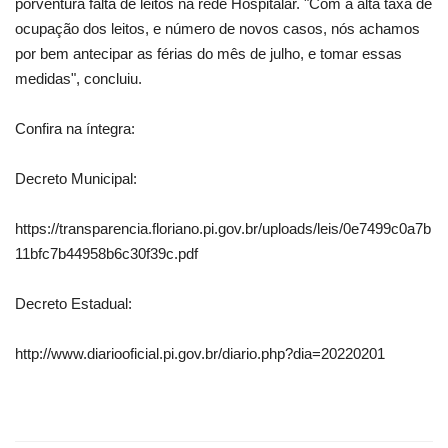
porventura falta de leitos na rede Hospitalar. "Com a alta taxa de
ocupação dos leitos, e número de novos casos, nós achamos
por bem antecipar as férias do mês de julho, e tomar essas
medidas", concluiu.
Confira na íntegra:
Decreto Municipal:
https://transparencia.floriano.pi.gov.br/uploads/leis/0e7499c0a7b
11bfc7b44958b6c30f39c.pdf
Decreto Estadual:
http://www.diariooficial.pi.gov.br/diario.php?dia=20220201