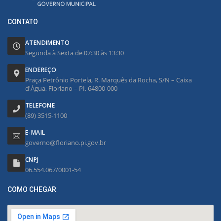
CONTATO
ATENDIMENTO
Segunda à Sexta de 07:30 às 13:30
ENDEREÇO
Praça Petrônio Portela, R. Marquês da Rocha, S/N – Caixa
d'Água, Floriano – PI, 64800-000
TELEFONE
(89) 3515-1100
E-MAIL
governo@floriano.pi.gov.br
CNPJ
06.554.067/0001-54
COMO CHEGAR