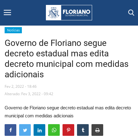
Notícias
Governo de Floriano segue
Início
decreto estadual mas edita
Editais
decreto municipal com medidas
adicionais
Floriano
Fev 2, 2022 - 18:46
Secretarias e Órgãos
Alterado: Fev 3, 2022 - 09:42
Mural de Licitações
Governo de Floriano segue decreto estadual mas edita decreto
municipal com medidas adicionais
Notícias
Vídeos