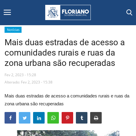
Notícias
Mais duas estradas de acesso a
Início
comunidades rurais e ruas da
Editais
zona urbana são recuperadas
Floriano
Fev 2, 2023 - 15:28
Alterado: Fev 2, 2023 - 15:38
Secretarias e Órgãos
Mais duas estradas de acesso a comunidades rurais e ruas da
Mural de Licitações
zona urbana são recuperadas
Notícias
Vídeos