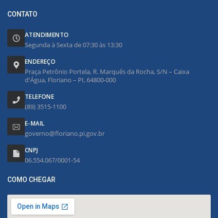
CONTATO
ATENDIMENTO
Segunda à Sexta de 07:30 às 13:30
ENDEREÇO
Praça Petrônio Portela, R. Marquês da Rocha, S/N – Caixa
d'Água, Floriano – PI, 64800-000
TELEFONE
(89) 3515-1100
E-MAIL
governo@floriano.pi.gov.br
CNPJ
06.554.067/0001-54
COMO CHEGAR