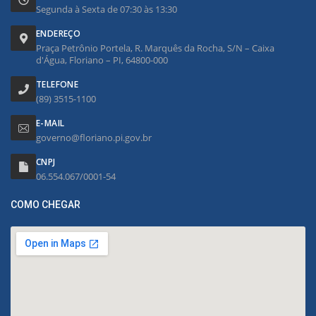
Segunda à Sexta de 07:30 às 13:30
ENDEREÇO
Praça Petrônio Portela, R. Marquês da Rocha, S/N – Caixa
d'Água, Floriano – PI, 64800-000
TELEFONE
(89) 3515-1100
E-MAIL
governo@floriano.pi.gov.br
CNPJ
06.554.067/0001-54
COMO CHEGAR