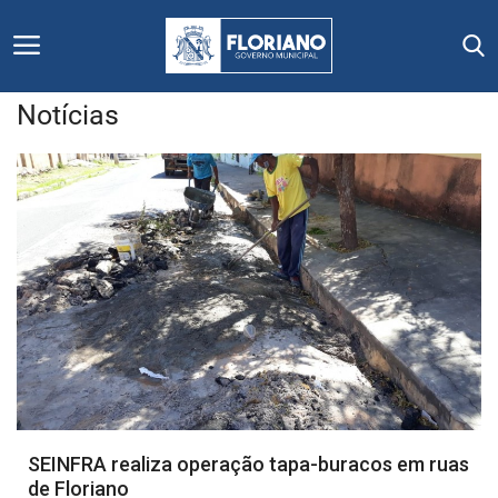
Notícias
Início
Editais
Floriano
Secretarias e Órgãos
Mural de Licitações
Notícias
SEINFRA realiza operação tapa-buracos em ruas
de Floriano
Vídeos