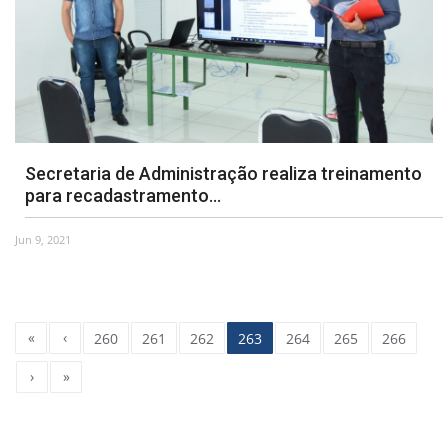
Secretaria de Administração realiza treinamento
para recadastramento...
Jun 9, 2021
«
‹
260
261
262
263
264
265
266
›
»