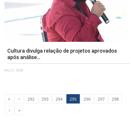
Cultura divulga relação de projetos aprovados
após análise...
Dez 21, 2020
«
‹
292
293
294
295
296
297
298
›
»