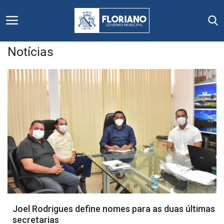
Notícias
Início
Editais
Floriano
Secretarias e Órgãos
Mural de Licitações
Notícias
Joel Rodrigues define nomes para as duas últimas
secretarias
Vídeos