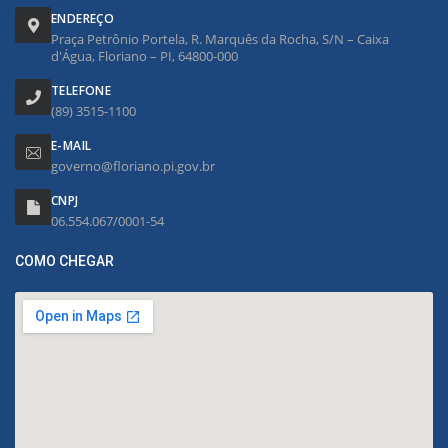
ENDEREÇO
Praça Petrônio Portela, R. Marquês da Rocha, S/N – Caixa
d'Água, Floriano – PI, 64800-000
TELEFONE
(89) 3515-1100
E-MAIL
governo@floriano.pi.gov.br
CNPJ
06.554.067/0001-54
COMO CHEGAR