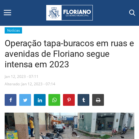
Notícias
Operação tapa-buracos em ruas e
Início
avenidas de Floriano segue
Editais
intensa em 2023
Floriano
Jan 12, 2023 - 07:11
Alterado: Jan 12, 2023 - 07:14
Secretarias e Órgãos
Mural de Licitações
Notícias
Vídeos