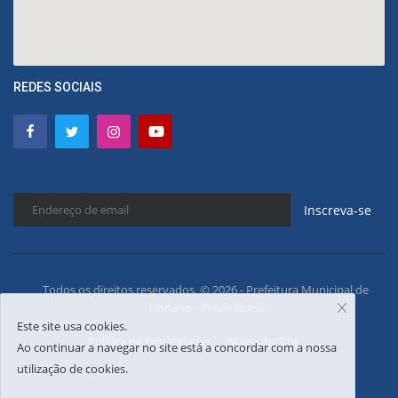
REDES SOCIAIS
Inscreva-se
Todos os direitos reservados. © 2026 - Prefeitura Municipal de
Floriano - Piauí - Brasil
Este site usa cookies.
Política de Privacidades
Mapa do Site
Ao continuar a navegar no site está a concordar com a nossa
utilização de cookies.