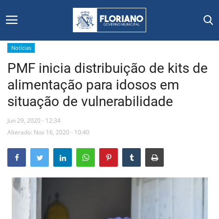
Notícias
PMF inicia distribuição de kits de
Início
alimentação para idosos em
Editais
situação de vulnerabilidade
Floriano
Jun 29, 2020 - 12:34
Alterado: Nov 16, 2020 - 10:40
Secretarias e Órgãos
Mural de Licitações
Notícias
Vídeos