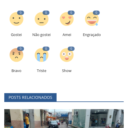
0
0
0
0
Gostei
Não gostei
Amei
Engraçado
0
0
0
Bravo
Triste
Show
POSTS RELACIONADOS