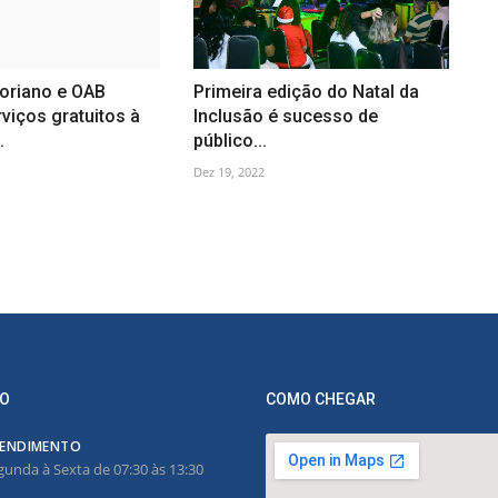
loriano e OAB
Primeira edição do Natal da
viços gratuitos à
Inclusão é sucesso de
.
público...
Dez 19, 2022
O
COMO CHEGAR
ENDIMENTO
gunda à Sexta de 07:30 às 13:30