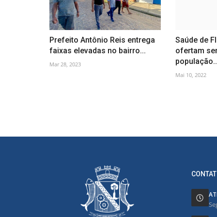
Prefeito Antônio Reis entrega
Saúde de F
faixas elevadas no bairro...
ofertam ser
população..
Mar 28, 2023
Mai 10, 2022
CONTAT
AT
Se