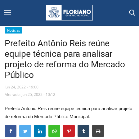
Notícias
Prefeito Antônio Reis reúne
Início
equipe técnica para analisar
Editais
projeto de reforma do Mercado
Público
Floriano
Jun 24, 2022 - 19:00
Secretarias e Órgãos
Alterado: Jun 25, 2022 - 10:12
Mural de Licitações
Prefeito Antônio Reis reúne equipe técnica para analisar projeto
de reforma do Mercado Público Municipal.
Notícias
Vídeos