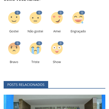
0
0
0
0
Gostei
Não gostei
Amei
Engraçado
0
0
0
Bravo
Triste
Show
POSTS RELACIONADOS