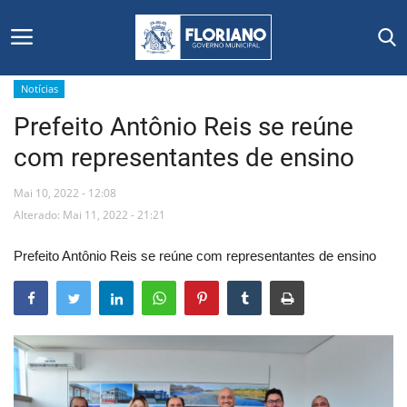
Notícias
Prefeito Antônio Reis se reúne
Início
com representantes de ensino
Editais
Mai 10, 2022 - 12:08
Floriano
Alterado: Mai 11, 2022 - 21:21
Prefeito Antônio Reis se reúne com representantes de ensino
Secretarias e Órgãos
Mural de Licitações
Notícias
Vídeos