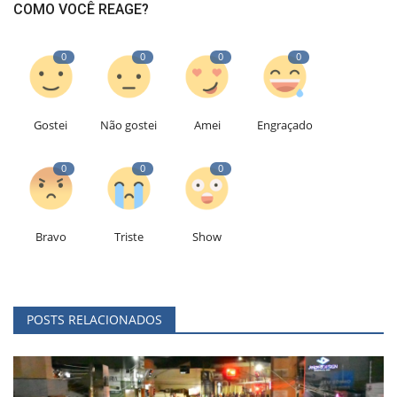
COMO VOCÊ REAGE?
0
0
0
0
Gostei
Não gostei
Amei
Engraçado
0
0
0
Bravo
Triste
Show
POSTS RELACIONADOS