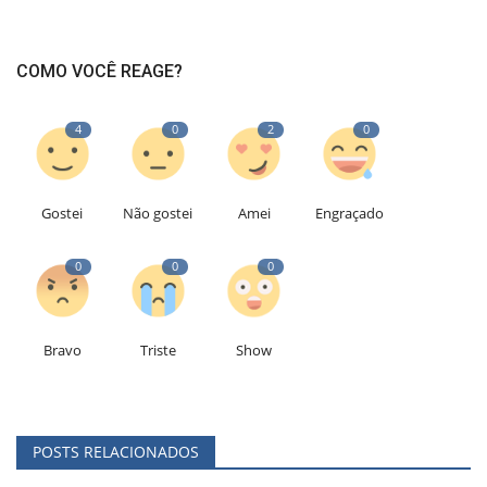
COMO VOCÊ REAGE?
4
0
2
0
Gostei
Não gostei
Amei
Engraçado
0
0
0
Bravo
Triste
Show
POSTS RELACIONADOS