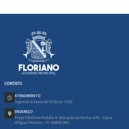
CONTATO
ATENDIMENTO
Segunda à Sexta de 07:30 às 13:30
ENDEREÇO
Praça Petrônio Portela, R. Marquês da Rocha, S/N – Caixa
d'Água, Floriano – PI, 64800-000