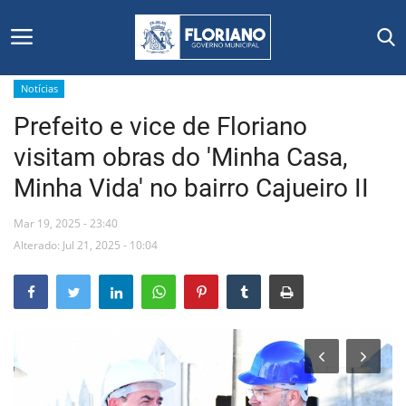
Notícias
Prefeito e vice de Floriano
Início
visitam obras do 'Minha Casa,
Editais
Minha Vida' no bairro Cajueiro II
Floriano
Mar 19, 2025 - 23:40
Alterado: Jul 21, 2025 - 10:04
Secretarias e Órgãos
Mural de Licitações
Notícias
Vídeos