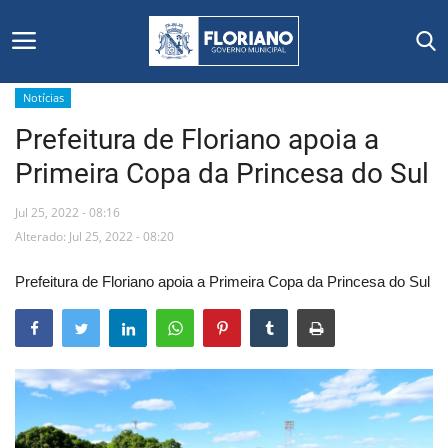
Notícias
Prefeitura de Floriano apoia a
Início
Primeira Copa da Princesa do Sul
Editais
Jul 25, 2022 - 08:16
Floriano
Alterado: Jul 25, 2022 - 08:20
Prefeitura de Floriano apoia a Primeira Copa da Princesa do Sul
Secretarias e Órgãos
Mural de Licitações
Notícias
Vídeos