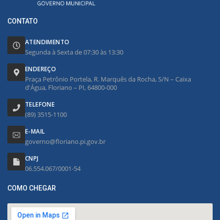
CONTATO
ATENDIMENTO
Segunda à Sexta de 07:30 às 13:30
ENDEREÇO
Praça Petrônio Portela, R. Marquês da Rocha, S/N – Caixa
d'Água, Floriano – PI, 64800-000
TELEFONE
(89) 3515-1100
E-MAIL
governo@floriano.pi.gov.br
CNPJ
06.554.067/0001-54
COMO CHEGAR