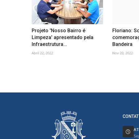
Projeto 'Nosso Bairro é
Floriano: S
Limpeza' apresentado pela
comemoraç
Infraestrutura...
Bandeira
Abril 22, 2022
Nov 20, 2022
CONTAT
AT
Se