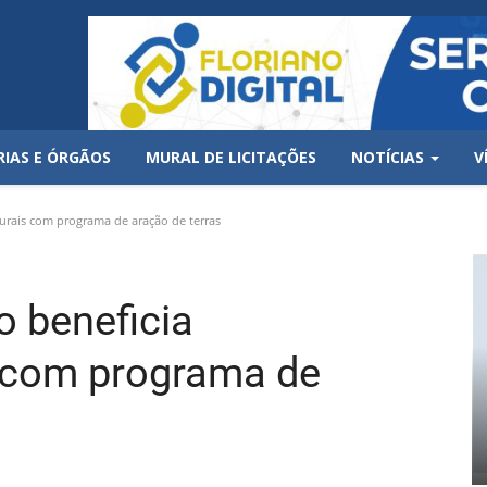
RIAS E ÓRGÃOS
MURAL DE LICITAÇÕES
NOTÍCIAS
V
urais com programa de aração de terras
o beneficia
 com programa de