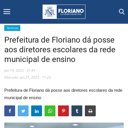
Notícias
Prefeitura de Floriano dá posse
Início
aos diretores escolares da rede
Editais
municipal de ensino
Floriano
Jan 19, 2023 - 21:41
Alterado: Jan 21, 2023 - 11:23
Secretarias e Órgãos
Prefeitura de Floriano dá posse aos diretores escolares da rede
Mural de Licitações
municipal de ensino
Notícias
Vídeos