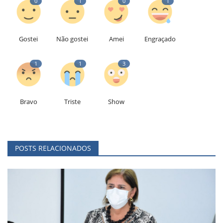
0
1
0
1
Gostei
Não gostei
Amei
Engraçado
1
1
3
Bravo
Triste
Show
POSTS RELACIONADOS