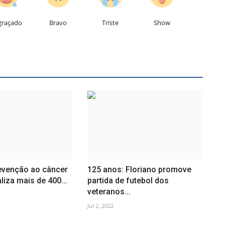
graçado
Bravo
Triste
Show
revenção ao câncer
125 anos: Floriano promove
liza mais de 400...
partida de futebol dos
veteranos...
Jul 2, 2022