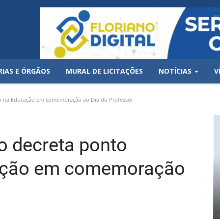
RIAS E ÓRGÃOS
MURAL DE LICITAÇÕES
NOTÍCIAS
V
ivo na Educação em comemoração ao Dia do Professor
no decreta ponto
cação em comemoração