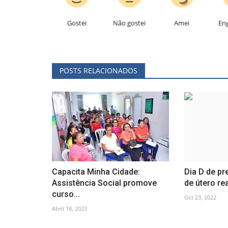
Gostei
Não gostei
Amei
En
POSTS RELACIONADOS
Capacita Minha Cidade:
Dia D de p
Assistência Social promove
de útero rea
curso...
Oct 23, 2022
Abril 18, 2023