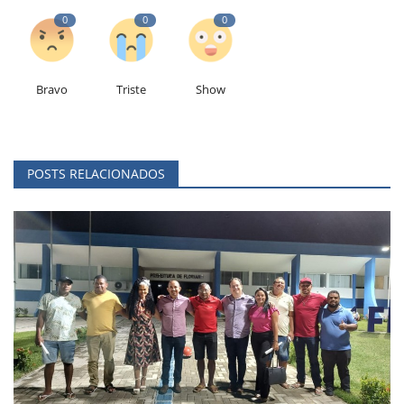
0
0
0
Bravo
Triste
Show
POSTS RELACIONADOS