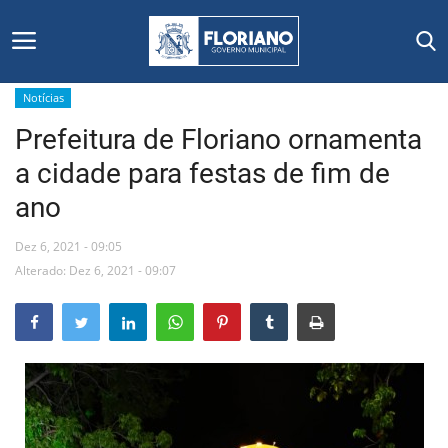
Notícias
Prefeitura de Floriano ornamenta
Início
a cidade para festas de fim de
Editais
ano
Floriano
Dez 6, 2021 - 09:05
Alterado: Dez 6, 2021 - 09:07
Secretarias e Órgãos
Mural de Licitações
Notícias
Vídeos