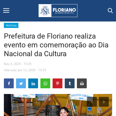
Notícias
Prefeitura de Floriano realiza
Início
evento em comemoração ao Dia
Editais
Nacional da Cultura
Floriano
Nov 5, 2025 - 15:35
Alterado: Jan 12, 2026 - 15:33
Secretarias e Órgãos
Mural de Licitações
Notícias
Vídeos