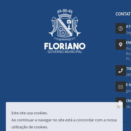
CONTAT
AT
Se
EN
Pr
Ro
PI
TE
(8
E-
go
CN
06
Este site usa cookies.
Ao continuar a navegar no site está a concordar com a nossa
utilização de cookies.