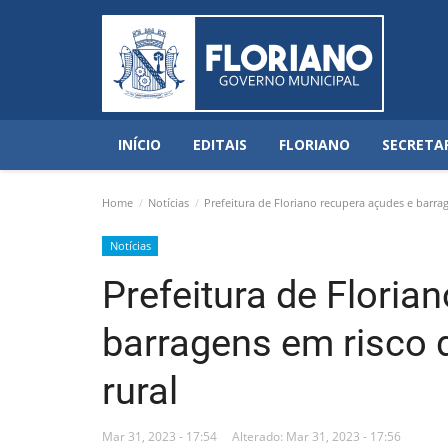
INÍCIO
EDITAIS
FLORIANO
SECRETA
Home
Notícias
Prefeitura de Floriano recupera açudes e barra
Notícias
Prefeitura de Floria
barragens em risco
rural
Mar 31, 2023 - 17:54
Alterado: Mar 31, 2023 - 17:56