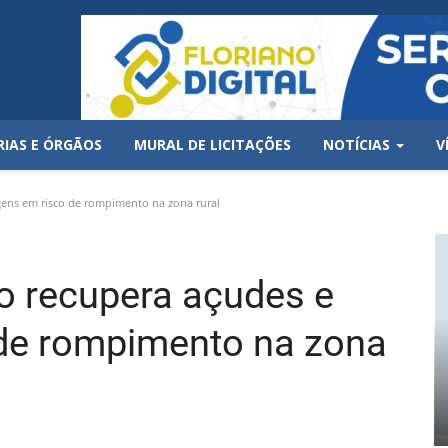
RIAS E ÓRGÃOS
MURAL DE LICITAÇÕES
NOTÍCIAS
V
gens em risco de rompimento na zona rural
no recupera açudes e
 de rompimento na zona