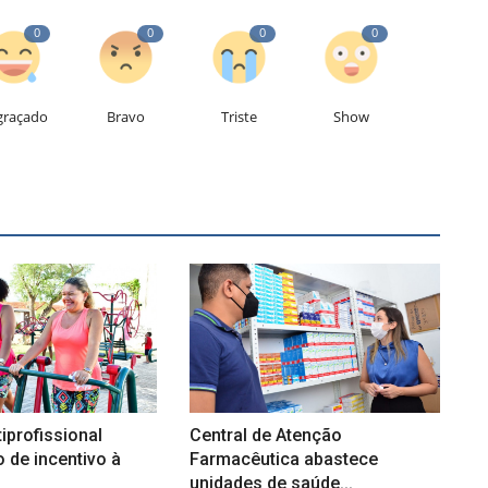
0
0
0
0
graçado
Bravo
Triste
Show
iprofissional
Central de Atenção
o de incentivo à
Farmacêutica abastece
unidades de saúde...