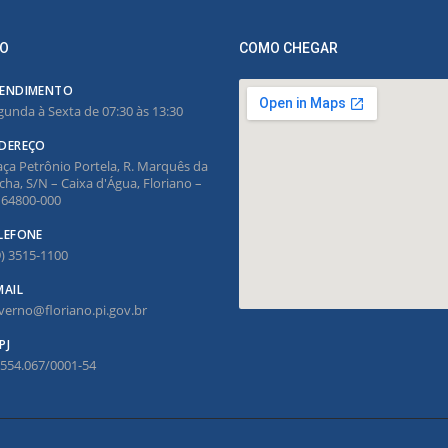
O
COMO CHEGAR
ENDIMENTO
gunda à Sexta de 07:30 às 13:30
DEREÇO
aça Petrônio Portela, R. Marquês da
cha, S/N – Caixa d'Água, Floriano –
, 64800-000
LEFONE
9) 3515-1100
MAIL
verno@floriano.pi.gov.br
PJ
.554.067/0001-54