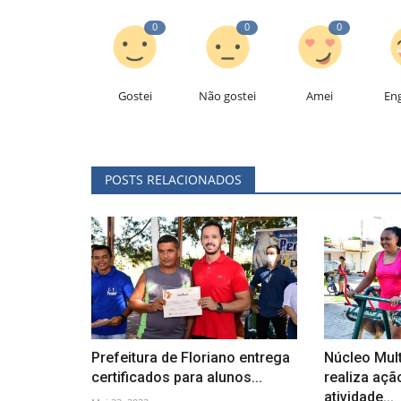
0
0
0
Gostei
Não gostei
Amei
En
POSTS RELACIONADOS
Prefeitura de Floriano entrega
Núcleo Mult
certificados para alunos...
realiza açã
atividade...