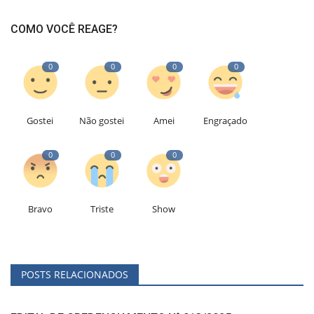
COMO VOCÊ REAGE?
0
0
0
0
Gostei
Não gostei
Amei
Engraçado
0
0
0
Bravo
Triste
Show
POSTS RELACIONADOS