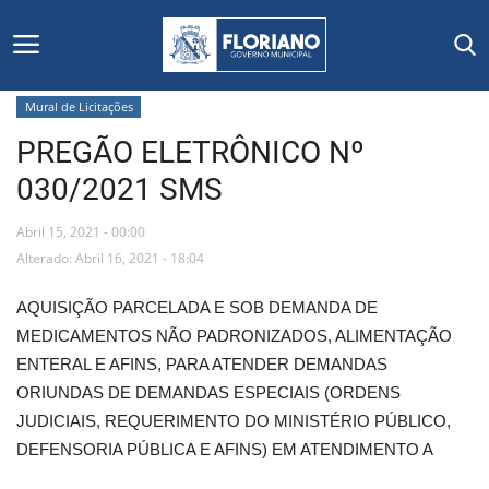
Mural de Licitações
PREGÃO ELETRÔNICO Nº
Início
030/2021 SMS
Editais
Abril 15, 2021 - 00:00
Floriano
Alterado: Abril 16, 2021 - 18:04
AQUISIÇÃO PARCELADA E SOB DEMANDA DE
Secretarias e Órgãos
MEDICAMENTOS NÃO PADRONIZADOS, ALIMENTAÇÃO
ENTERAL E AFINS, PARA ATENDER DEMANDAS
Mural de Licitações
ORIUNDAS DE DEMANDAS ESPECIAIS (ORDENS
JUDICIAIS, REQUERIMENTO DO MINISTÉRIO PÚBLICO,
Notícias
DEFENSORIA PÚBLICA E AFINS) EM ATENDIMENTO A
Vídeos