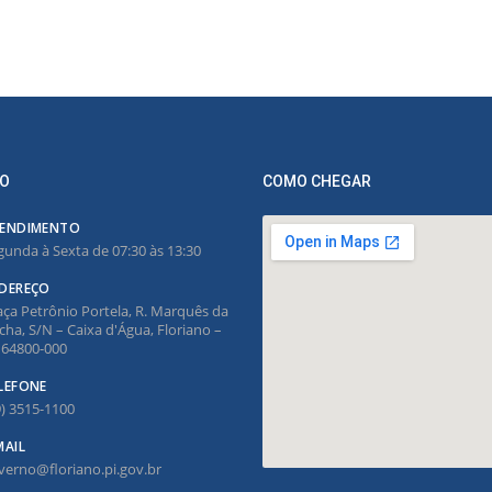
O
COMO CHEGAR
ENDIMENTO
gunda à Sexta de 07:30 às 13:30
DEREÇO
aça Petrônio Portela, R. Marquês da
cha, S/N – Caixa d'Água, Floriano –
, 64800-000
LEFONE
9) 3515-1100
MAIL
verno@floriano.pi.gov.br