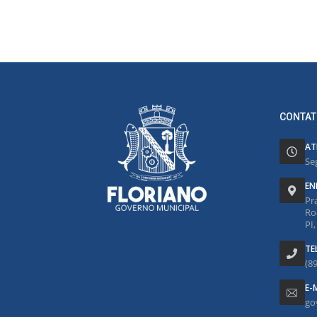
CONTAT
AT
Se
EN
Pr
Ro
PI
TE
(8
E-
go