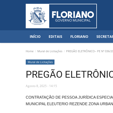
INÍCIO
EDITAIS
FLORIANO
SECRETA
Home
Mural de Licitações
PREGÃO ELETRÔNICO– PE Nº 036/2
Mural de Licitações
PREGÃO ELETRÔNIC
Agosto 8, 2025 - 14:15
CONTRATAÇÃO DE PESSOA JURÍDICA ESPECIA
MUNICIPAL ELEUTERIO REZENDE ZONA URBANA