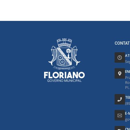
CONTAT
AT
Se
EN
Pr
Ro
PI
TE
(8
E-
go
CN