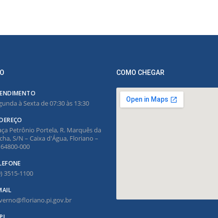
O
COMO CHEGAR
ENDIMENTO
gunda à Sexta de 07:30 às 13:30
DEREÇO
aça Petrônio Portela, R. Marquês da
cha, S/N – Caixa d'Água, Floriano –
, 64800-000
LEFONE
9) 3515-1100
MAIL
verno@floriano.pi.gov.br
PJ