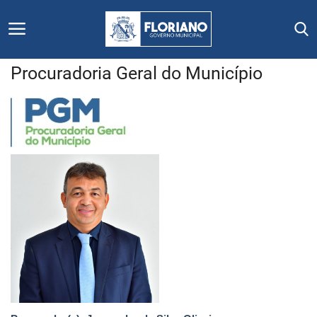
Procuradoria Geral do Município
Início
Editais
Floriano
Secretarias e Órgãos
Mural de Licitações
Notícias
Vídeos