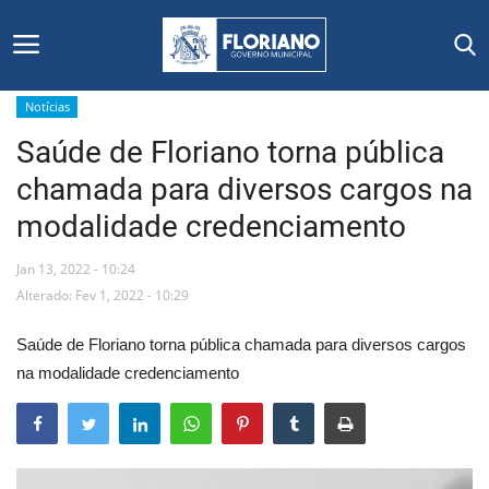
Notícias
Saúde de Floriano torna pública
Início
chamada para diversos cargos na
Editais
modalidade credenciamento
Floriano
Jan 13, 2022 - 10:24
Alterado: Fev 1, 2022 - 10:29
Secretarias e Órgãos
Saúde de Floriano torna pública chamada para diversos cargos
Mural de Licitações
na modalidade credenciamento
Notícias
Vídeos