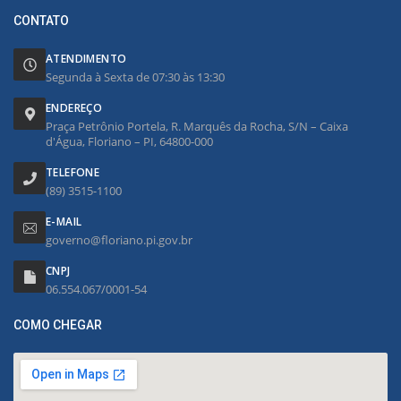
CONTATO
ATENDIMENTO
Segunda à Sexta de 07:30 às 13:30
ENDEREÇO
Praça Petrônio Portela, R. Marquês da Rocha, S/N – Caixa
d'Água, Floriano – PI, 64800-000
TELEFONE
(89) 3515-1100
E-MAIL
governo@floriano.pi.gov.br
CNPJ
06.554.067/0001-54
COMO CHEGAR