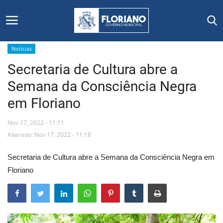
Notícias
Secretaria de Cultura abre a
Início
Semana da Consciência Negra
Editais
em Floriano
Floriano
Nov 17, 2022 - 11:11
Alterado: Nov 17, 2022 - 11:18
Secretarias e Órgãos
Secretaria de Cultura abre a Semana da Consciência Negra em
Mural de Licitações
Floriano
Notícias
Vídeos