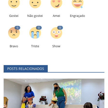
Gostei
Não gostei
Amei
Engraçado
0
0
0
Bravo
Triste
Show
POSTS RELACIONADOS