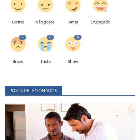
Gostei
Não gostei
Amei
Engraçado
0
0
0
Bravo
Triste
Show
POSTS RELACIONADOS