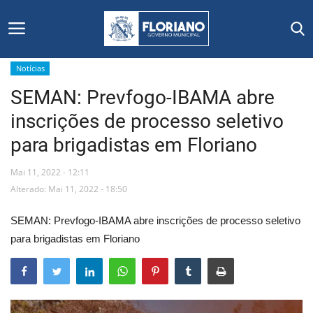
Notícias
SEMAN: Prevfogo-IBAMA abre
Início
inscrições de processo seletivo
Editais
para brigadistas em Floriano
Floriano
Mai 11, 2022 - 12:11
Alterado: Mai 11, 2022 - 18:50
Secretarias e Órgãos
SEMAN: Prevfogo-IBAMA abre inscrições de processo seletivo
Mural de Licitações
para brigadistas em Floriano
Notícias
Vídeos