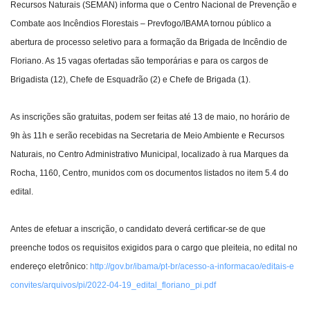
Recursos Naturais (SEMAN) informa que o Centro Nacional de Prevenção e
Combate aos Incêndios Florestais – Prevfogo/IBAMA tornou público a
abertura de processo seletivo para a formação da Brigada de Incêndio de
Floriano. As 15 vagas ofertadas são temporárias e para os cargos de
Brigadista (12), Chefe de Esquadrão (2) e Chefe de Brigada (1).
As inscrições são gratuitas, podem ser feitas até 13 de maio, no horário de
9h às 11h e serão recebidas na Secretaria de Meio Ambiente e Recursos
Naturais, no Centro Administrativo Municipal, localizado à rua Marques da
Rocha, 1160, Centro, munidos com os documentos listados no item 5.4 do
edital.
Antes de efetuar a inscrição, o candidato deverá certificar-se de que
preenche todos os requisitos exigidos para o cargo que pleiteia, no edital no
endereço eletrônico:
http://gov.br/ibama/pt-br/acesso-a-informacao/editais-e
convites/arquivos/pi/2022-04-19_edital_floriano_pi.pdf