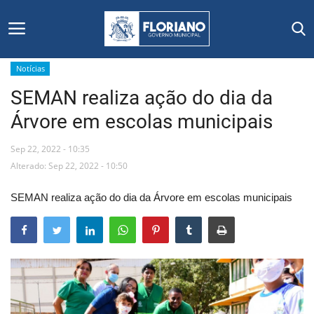
Notícias
SEMAN realiza ação do dia da
Início
Árvore em escolas municipais
Editais
Sep 22, 2022 - 10:35
Floriano
Alterado: Sep 22, 2022 - 10:50
SEMAN realiza ação do dia da Árvore em escolas municipais
Secretarias e Órgãos
Mural de Licitações
Notícias
Vídeos