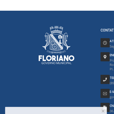
CONTAT
AT
Se
EN
Pr
Ro
PI
TE
(8
E-
go
CN
06