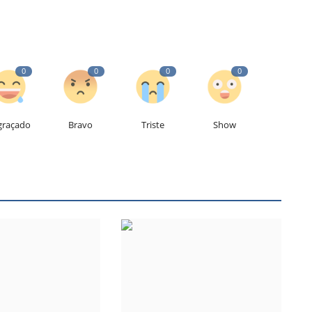
0
0
0
0
graçado
Bravo
Triste
Show