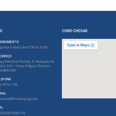
O
COMO CHEGAR
ENDIMENTO
gunda à Sexta de 07:30 às 13:30
DEREÇO
aça Petrônio Portela, R. Marquês da
cha, S/N – Caixa d'Água, Floriano –
, 64800-000
LEFONE
9) 3515-1100
MAIL
verno@floriano.pi.gov.br
PJ
.554.067/0001-54