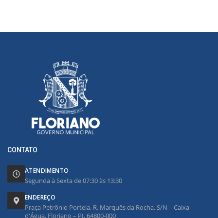
CONTATO
ATENDIMENTO
Segunda à Sexta de 07:30 às 13:30
ENDEREÇO
Praça Petrônio Portela, R. Marquês da Rocha, S/N – Caixa
d'Água, Floriano – PI, 64800-000