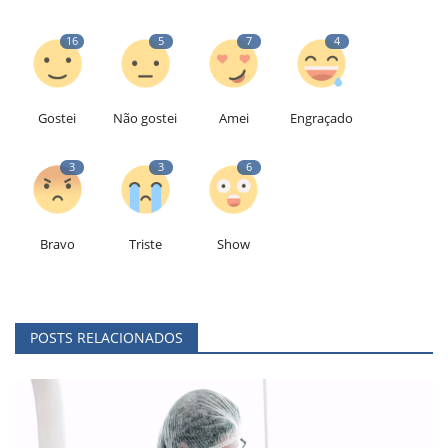
16
5
7
4
Gostei
Não gostei
Amei
Engraçado
3
3
6
Bravo
Triste
Show
POSTS RELACIONADOS