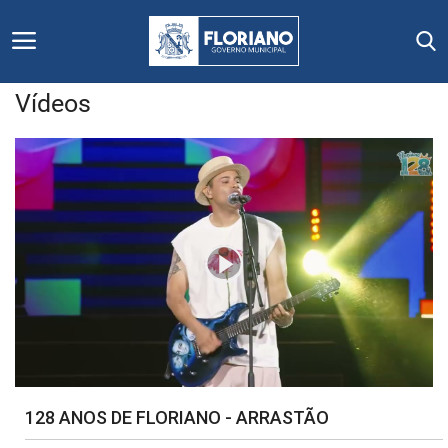
Vídeos
Início
Editais
Floriano
Secretarias e Órgãos
Mural de Licitações
Notícias
128 ANOS DE FLORIANO - ARRASTÃO
Vídeos