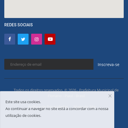
REDES SOCIAIS
Inscreva-se
Todos os direitos reservados. © 2026 - Prefeitura Municipal de
Floriano - Piauí - Brasil
Este site usa cookies.
Política de Privacidades
Mapa do Site
Ao continuar a navegar no site está a concordar com a nossa
utilização de cookies.