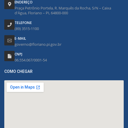
ENDEREÇO
Praça Petrônio Portela, R. Marquês da Rocha, S/N – Caixa
d'Água, Floriano – PI, 64800-000
TELEFONE
(89) 3515-1100
E-MAIL
governo@floriano.pi.gov.br
CNPJ
06.554.067/0001-54
COMO CHEGAR