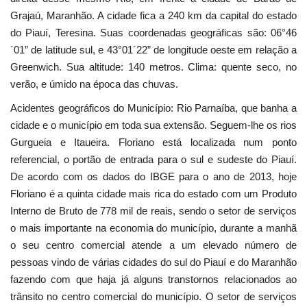
Grajaú, Maranhão. A cidade fica a 240 km da capital do estado
Webmail
do Piauí, Teresina. Suas coordenadas geográficas são: 06°46
´01” de latitude sul, e 43°01´22” de longitude oeste em relação a
Contato
Greenwich. Sua altitude: 140 metros. Clima: quente seco, no
verão, e úmido na época das chuvas.
Acidentes geográficos do Município: Rio Parnaíba, que banha a
cidade e o município em toda sua extensão. Seguem-lhe os rios
Gurgueia e Itaueira. Floriano está localizada num ponto
referencial, o portão de entrada para o sul e sudeste do Piauí.
De acordo com os dados do IBGE para o ano de 2013, hoje
Floriano é a quinta cidade mais rica do estado com um Produto
Interno de Bruto de 778 mil de reais, sendo o setor de serviços
o mais importante na economia do município, durante a manhã
o seu centro comercial atende a um elevado número de
pessoas vindo de várias cidades do sul do Piauí e do Maranhão
fazendo com que haja já alguns transtornos relacionados ao
trânsito no centro comercial do município. O setor de serviços