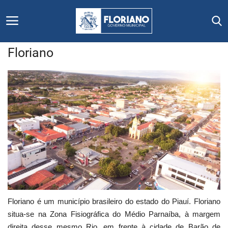
Floriano
Início
Editais
Floriano
Secretarias e Órgãos
Mural de Licitações
Notícias
Floriano é um município brasileiro do estado do Piauí. Floriano
situa-se na Zona Fisiográfica do Médio Parnaíba, à margem
Vídeos
direita desse mesmo Rio, em frente à cidade de Barão de