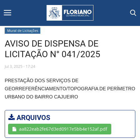
Mural de Licitações
AVISO DE DISPENSA DE
Início
LICITAÇÃO N° 041/2025
Editais
Jul 3, 2025 - 17:24
Floriano
PRESTAÇÃO DOS SERVIÇOS DE
GEORREFERÊNCIAMENTO/TOPOGRAFIA DE PERÍMETRO
Secretarias e Órgãos
URBANO DO BAIRRO CAJUEIRO
Mural de Licitações
ARQUIVOS
Notícias
aa822eab2fe67d3ed0917e5bb4e152af.pdf
Vídeos