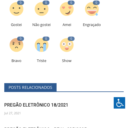
0
0
0
0
Gostei
Não gostei
Amei
Engraçado
0
0
0
Bravo
Triste
Show
POSTS RELACIONADOS
PREGÃO ELETRÔNICO 18/2021
Jul 27, 2021