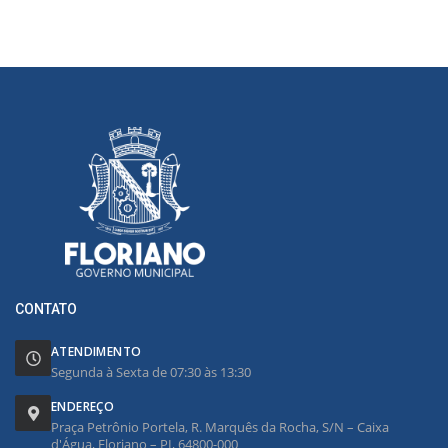
CONTATO
ATENDIMENTO
Segunda à Sexta de 07:30 às 13:30
ENDEREÇO
Praça Petrônio Portela, R. Marquês da Rocha, S/N – Caixa
d'Água, Floriano – PI, 64800-000