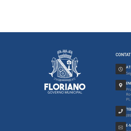
CONTAT
AT
Se
EN
Pr
Ro
PI
TE
(8
E-