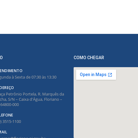
O
COMO CHEGAR
ENDIMENTO
gunda à Sexta de 07:30 às 13:30
DEREÇO
aça Petrônio Portela, R. Marquês da
cha, S/N – Caixa d'Água, Floriano –
, 64800-000
LEFONE
9) 3515-1100
MAIL